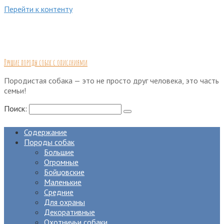
Перейти к контенту
Лучшие породы собак с описаниями
Породистая собака — это не просто друг человека, это часть
семьи!
Поиск:
Содержание
Породы собак
Большие
Огромные
Бойцовские
Маленькие
Средние
Для охраны
Декоративные
Охотничьи собаки