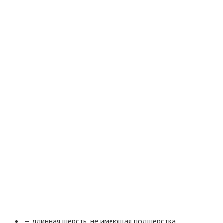
— длинная шерсть, не имеющая подшерстка