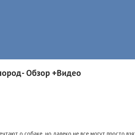
пород- Обзор +Видео
ечтают о собаке, но далеко не все могут просто взя