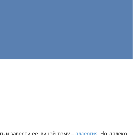
ть и завести ее, виной тому –
аллергия
. Но далеко