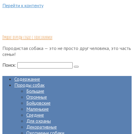
Перейти к контенту
Лучшие породы собак с описаниями
Породистая собака — это не просто друг человека, это часть
семьи!
Поиск:
Содержание
Породы собак
Большие
Огромные
Бойцовские
Маленькие
Средние
Для охраны
Декоративные
Охотничьи собаки