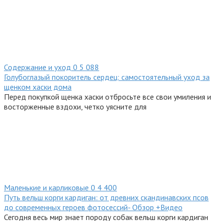
Содержание и уход
0
5 088
Голубоглазый покоритель сердец: самостоятельный уход за
щенком хаски дома
Перед покупкой щенка хаски отбросьте все свои умиления и
восторженные вздохи, четко уясните для
Маленькие и карликовые
0
4 400
Путь вельш корги кардиган: от древних скандинавских псов
до современных героев фотосессий- Обзор +Видео
Сегодня весь мир знает породу собак вельш корги кардиган