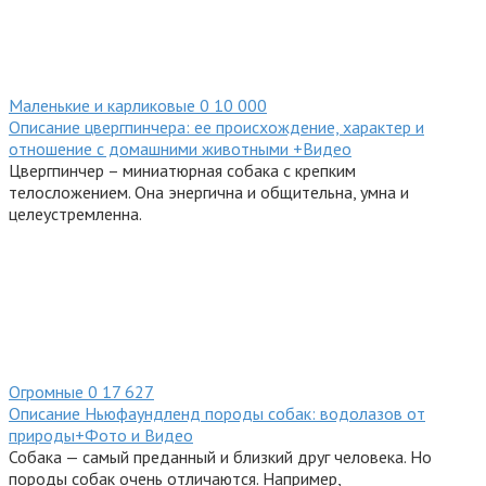
Маленькие и карликовые
0
10 000
Описание цвергпинчера: ее происхождение, характер и
отношение с домашними животными +Видео
Цвергпинчер – миниатюрная собака с крепким
телосложением. Она энергична и общительна, умна и
целеустремленна.
Огромные
0
17 627
Описание Ньюфаундленд породы собак: водолазов от
природы+Фото и Видео
Собака — самый преданный и близкий друг человека. Но
породы собак очень отличаются. Например,