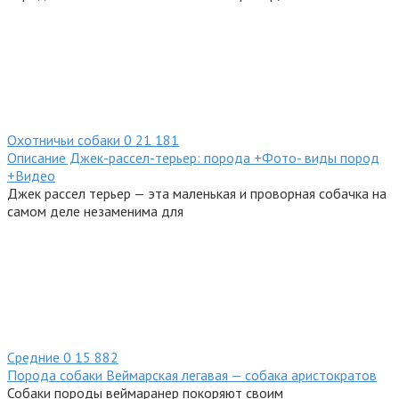
Охотничьи собаки
0
21 181
Описание Джек-рассел-терьер: порода +Фото- виды пород
+Видео
Джек рассел терьер — эта маленькая и проворная собачка на
самом деле незаменима для
Средние
0
15 882
Порода собаки Веймарская легавая — собака аристократов
Собаки породы веймаранер покоряют своим