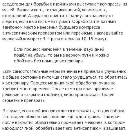
средством для борьбы с гнойниками выступают компрессы из
мазей: Вишневского, тетрациклиновой, левомеколя,
ихтиоловой. Аккуратно очистите радиус воспаления от
шерсти, если ваш питомец пушист. Обработайте ватным
тампоном место нанесения будущего компресса
антисептическим препаратом или перекисью, накладывайте
марлевый компресс 3-4 раза в день на 10-15 минут.
Если процесс нагноения в течении двух дней
пошёл на убыль, то вы на верном пути и можно
обойтись без помощи ветеринара.
Если самостоятельные меры лечения не привели к улучшению,
а общее состояние питомца стало ухудшаться, то обратитесь
к ветеринару. Процесс медицинской обработки очага не
требует много времени. После осмотра врач принимает
решение о вскрытии гнойника, либо прописывает более
серьёзные препараты.
В случае, если гнойник приходится вскрывать, то для собаки
это скорее облегчение, нежели ещё одна травма. Так врач
после вскрытия обязательно промывает мешочек, в котором
находился гной, обрабатывает его антисептиком и зашивает.