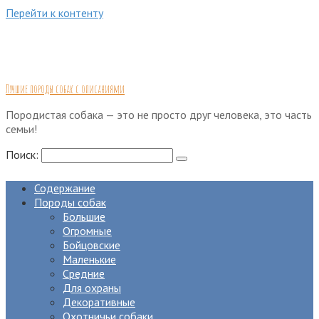
Перейти к контенту
Лучшие породы собак с описаниями
Породистая собака — это не просто друг человека, это часть
семьи!
Поиск:
Содержание
Породы собак
Большие
Огромные
Бойцовские
Маленькие
Средние
Для охраны
Декоративные
Охотничьи собаки