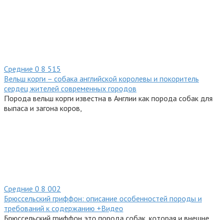
Средние
0
8 515
Вельш корги – собака английской королевы и покоритель
сердец жителей современных городов
Порода вельш корги известна в Англии как порода собак для
выпаса и загона коров,
Средние
0
8 002
Брюссельский гриффон: описание особенностей породы и
требований к содержанию +Видео
Брюссельский гриффон это порода собак, которая и внешне