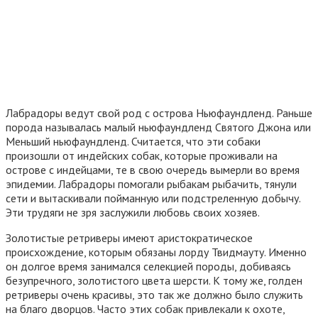
Лабрадоры ведут свой род с острова Ньюфаундленд. Раньше
порода называлась малый ньюфаундленд Святого Джона или
Меньший ньюфаундленд. Считается, что эти собаки
произошли от индейских собак, которые проживали на
острове с индейцами, те в свою очередь вымерли во время
эпидемии. Лабрадоры помогали рыбакам рыбачить, тянули
сети и вытаскивали пойманную или подстреленную добычу.
Эти трудяги не зря заслужили любовь своих хозяев.
Золотистые ретриверы имеют аристократическое
происхождение, которым обязаны лорду Твидмауту. Именно
он долгое время занимался селекцией породы, добиваясь
безупречного, золотистого цвета шерсти. К тому же, голден
ретриверы очень красивы, это так же должно было служить
на благо дворцов. Часто этих собак привлекали к охоте,