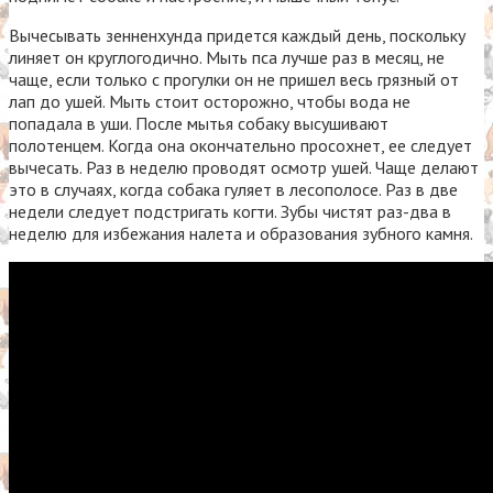
Вычесывать зенненхунда придется каждый день, поскольку
линяет он круглогодично. Мыть пса лучше раз в месяц, не
чаще, если только с прогулки он не пришел весь грязный от
лап до ушей. Мыть стоит осторожно, чтобы вода не
попадала в уши. После мытья собаку высушивают
полотенцем. Когда она окончательно просохнет, ее следует
вычесать. Раз в неделю проводят осмотр ушей. Чаще делают
это в случаях, когда собака гуляет в лесополосе. Раз в две
недели следует подстригать когти. Зубы чистят раз-два в
неделю для избежания налета и образования зубного камня.