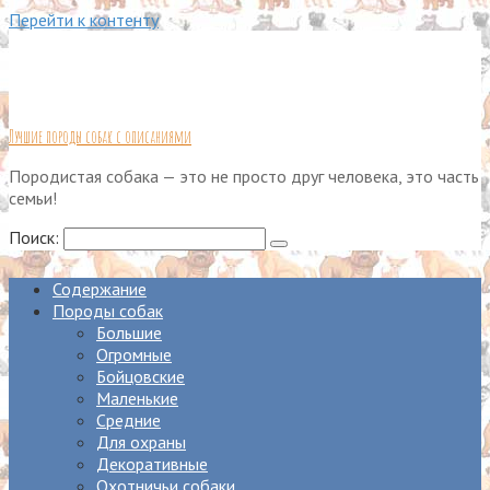
Перейти к контенту
Лучшие породы собак с описаниями
Породистая собака — это не просто друг человека, это часть
семьи!
Поиск:
Содержание
Породы собак
Большие
Огромные
Бойцовские
Маленькие
Средние
Для охраны
Декоративные
Охотничьи собаки