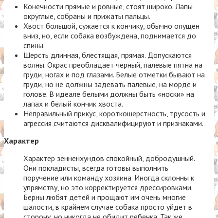
Конечности прямые и ровные, стоят широко. Лапы
округлые, собраны и прижаты пальцы.
Хвост большой, сужается к кончику, обычно опущен
вниз, но, если собака возбуждена, поднимается до
спины.
Шерсть длинная, блестящая, прямая. Допускаются
волны. Окрас преобладает черный, палевые пятна на
груди, ногах и под глазами. Белые отметки бывают на
груди, но не должны задевать палевые, на морде и
голове. В идеале белыми должны быть «носки» на
лапах и белый кончик хвоста.
Неправильный прикус, короткошерстность, трусость и
агрессия считаются дисквалифицируют и признаками.
Характер
Характер зенненхундов спокойный, добродушный.
Они покладисты, всегда готовы выполнить
поручение или команду хозяина. Иногда склонны к
упрямству, но это корректируется дрессировками.
Берны любят детей и прощают им очень многие
шалости, в крайнем случае собака просто уйдет в
сторону, но никогда не обидит ребенка. Так же