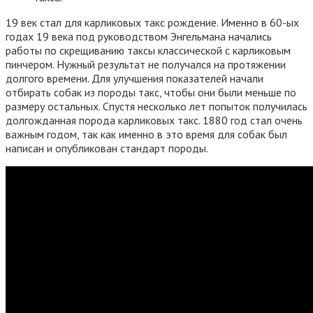
19 век стал для карликовых такс рождение. Именно в 60-ых
годах 19 века под руководством Энгельмана начались
работы по скрещиванию таксы классической с карликовым
пинчером. Нужный результат не получался на протяжении
долгого времени. Для улучшения показателей начали
отбирать собак из породы такс, чтобы они были меньше по
размеру остальных. Спустя несколько лет попыток получилась
долгожданная порода карликовых такс. 1880 год стал очень
важным годом, так как именно в это время для собак был
написан и опубликован стандарт породы.