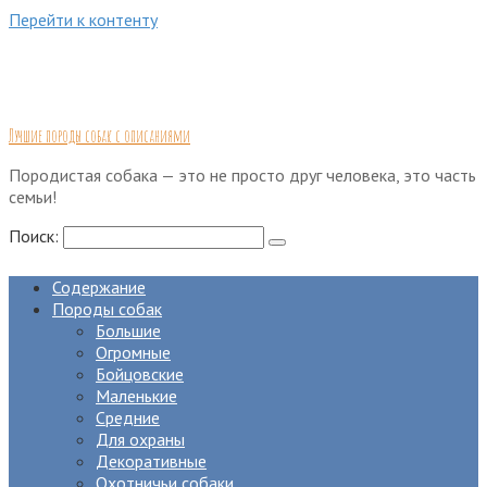
Перейти к контенту
Лучшие породы собак с описаниями
Породистая собака — это не просто друг человека, это часть
семьи!
Поиск:
Содержание
Породы собак
Большие
Огромные
Бойцовские
Маленькие
Средние
Для охраны
Декоративные
Охотничьи собаки