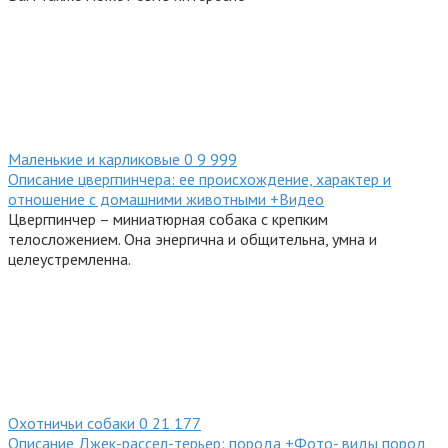
Маленькие и карликовые
0
9 999
Описание цвергпинчера: ее происхождение, характер и
отношение с домашними животными +Видео
Цвергпинчер – миниатюрная собака с крепким
телосложением. Она энергична и общительна, умна и
целеустремленна.
Охотничьи собаки
0
21 177
Описание Джек-рассел-терьер: порода +Фото- виды пород