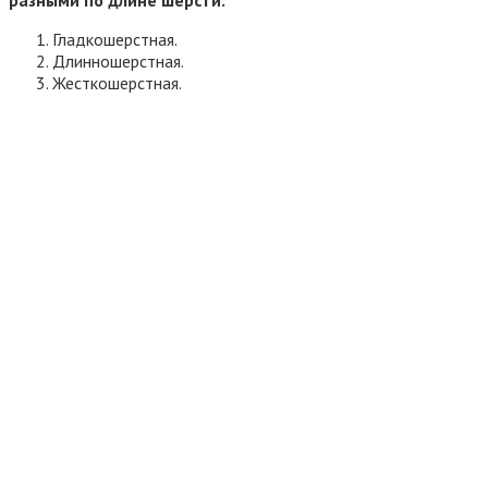
разными по длине шерсти:
Гладкошерстная.
Длинношерстная.
Жесткошерстная.