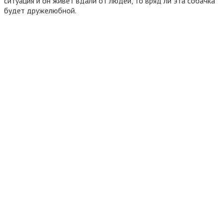
ситуация и он живет вдали от людей, то вряд ли эта собачка
будет дружелюбной.