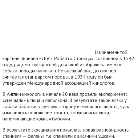
На знаменитой
картине Тициана «Дочь Роберто Строцци». созданной в 1542
году, рядом с прекрасной девочкой изображена именно
собака породы папильон. Ее внешний вид до сих пор
считается стандартом породы, в 1934 году он был
утвержден Международной ассоциацией кинологов.
В Англии кинологи в начале 20 века провели эксперимент:
«смешали» шпица и папильона. В результате такой вязки у
собаки бабочки в лучшую сторону изменилась шерсть, чуть
изменилось положение хвоста, «опушились» ушки,
напоминающие крылья бабочки.
В результате скрещивания появилась новая разновидность
спаниеля — фалены. т.е. спаниели с висячими ушками.