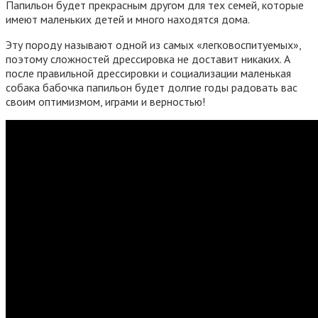
Папильон будет прекрасным другом для тех семей, которые
имеют маленьких детей и много находятся дома.
Эту породу называют одной из самых «легковоспитуемых»,
поэтому сложностей дрессировка не доставит никаких. А
после правильной дрессировки и социализации маленькая
собака бабочка папильон будет долгие годы радовать вас
своим оптимизмом, играми и верностью!