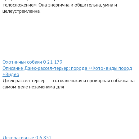
телосложением. Она энергична и общительна, умна и
целеустремленна.
Охотничьи собаки
0
21 179
Описание Джек-рассел-терьер: порода +Фото- виды пород
+Видео
Джек рассел терьер — эта маленькая и проворная собачка на
самом деле незаменима для
Декоративные
0
6 852