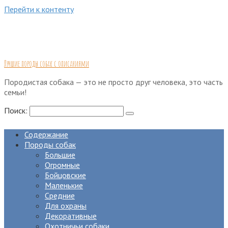
Перейти к контенту
Лучшие породы собак с описаниями
Породистая собака — это не просто друг человека, это часть
семьи!
Поиск:
Содержание
Породы собак
Большие
Огромные
Бойцовские
Маленькие
Средние
Для охраны
Декоративные
Охотничьи собаки