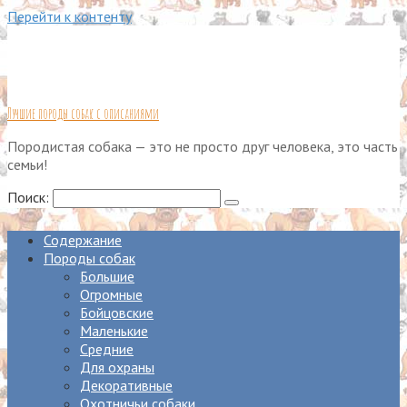
Перейти к контенту
Лучшие породы собак с описаниями
Породистая собака — это не просто друг человека, это часть
семьи!
Поиск:
Содержание
Породы собак
Большие
Огромные
Бойцовские
Маленькие
Средние
Для охраны
Декоративные
Охотничьи собаки