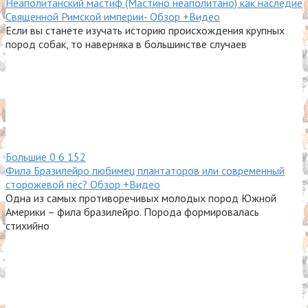
Неаполитанский мастиф (Мастино неаполитано) как наследие
Священной Римской империи- Обзор +Видео
Если вы станете изучать историю происхождения крупных
пород собак, то наверняка в большинстве случаев
Большие
0
6 152
Фила Бразилейро любимец плантаторов или современный
сторожевой пёс? Обзор +Видео
Одна из самых противоречивых молодых пород Южной
Америки – фила бразилейро. Порода формировалась
стихийно