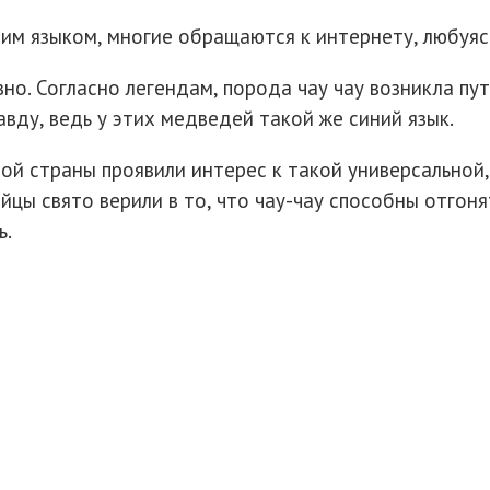
ним языком, многие обращаются к интернету, любуяс
вно. Согласно легендам, порода чау чау возникла п
вду, ведь у этих медведей такой же синий язык.
той страны проявили интерес к такой универсальной
айцы свято верили в то, что чау-чау способны отгон
ь.