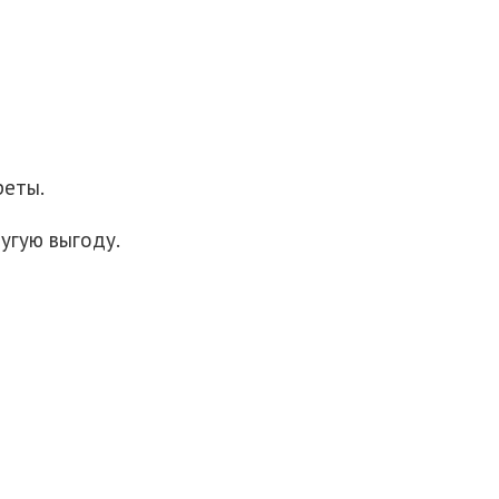
реты.
угую выгоду.