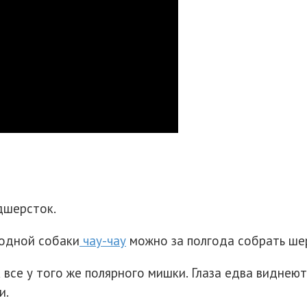
дшерсток.
одной собаки
чау-чау
можно за полгода собрать шер
 все у того же полярного мишки. Глаза едва виднеют
и.