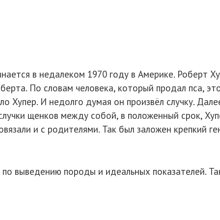
ется в недалеком 1970 году в Америке. Роберт Хуп
берта. По словам человека, который продал пса, эт
ло Хупер. И недолго думая он произвёл случку. Дале
случки щенков между собой, в положенный срок, Хупе
вязали и с родителями. Так был заложен крепкий г
 по выведению породы и идеальных показателей. Так