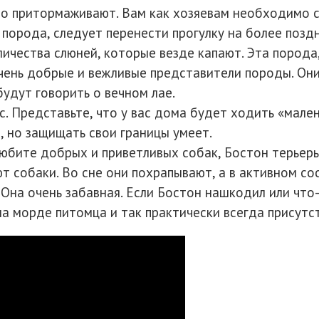
о притормаживают. Вам как хозяевам необходимо сл
 порода, следует перенести прогулку на более поздн
личества слюней, которые везде капают. Эта порода
чень добрые и вежливые представители породы. Они 
будут говорить о вечном лае.
 Представьте, что у вас дома будет ходить «мален
 но защищать свои границы умеет.
 любите добрых и приветливых собак, Бостон терьер
ют собаки. Во сне они похрапывают, а в активном с
 Она очень забавная. Если Бостон нашкодил или что-
на морде питомца и так практически всегда присутс