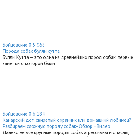
Бойцовские
0
5 968
Порода собак булли кутта
Булли Кутта – это одна из древнейших пород собак, первые
заметки о которой были
Бойцовские
0
6 184
Канарский дог: свирепый охранник или домашний любимец?
Разбираем сложную породу собак- Обзор +Видео
Далеко не все крупные породы собак агрессивны и опасны,