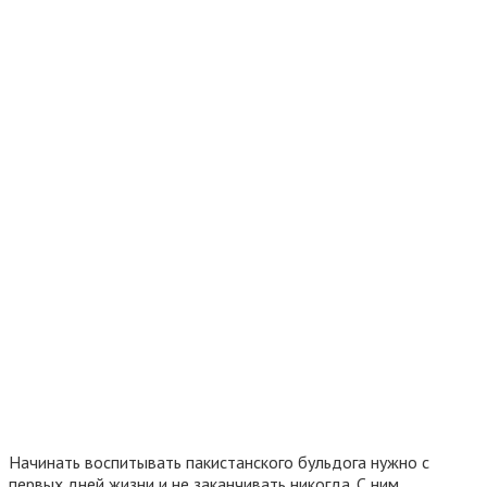
Начинать воспитывать пакистанского бульдога нужно с
первых дней жизни и не заканчивать никогда. С ним