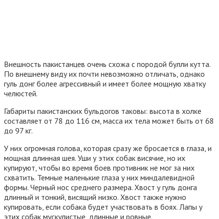
Внешность пакистанцев очень схожа с породой булли кутта.
По внешнему виду их почти невозможно отличать, однако
гуль донг более агрессивный и имеет более мощную хватку
челюстей.
Габариты пакистанских бульдогов таковы: высота в холке
составляет от 78 до 116 см, масса их тела может быть от 68
до 97 кг.
У них огромная голова, которая сразу же бросается в глаза, и
мощная длинная шея. Уши у этих собак висячие, но их
купируют, чтобы во время боев противник не мог за них
схватить. Темные маленькие глаза у них миндалевидной
формы. Черный нос среднего размера. Хвост у гуль донга
длинный и тонкий, висящий низко. Хвост также нужно
купировать, если собака будет участвовать в боях. Лапы у
этих собак мускулистые, длинные и ровные.