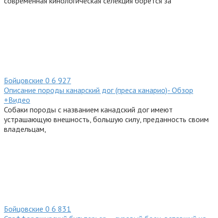
современная кинологическая селекция борется за
Бойцовские
0
6 927
Описание породы канарский дог (преса канарио)- Обзор
+Видео
Собаки породы с названием канадский дог имеют
устрашающую внешность, большую силу, преданность своим
владельцам,
Бойцовские
0
6 831