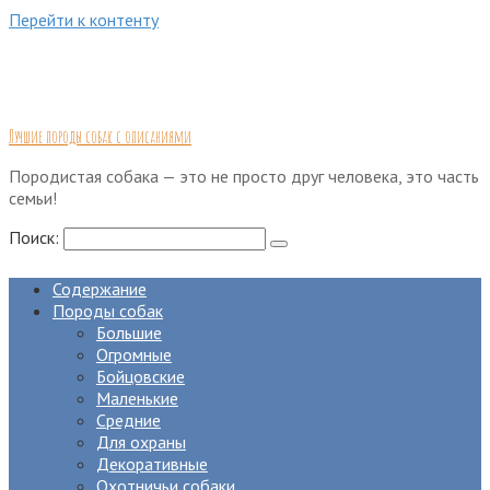
Перейти к контенту
Лучшие породы собак с описаниями
Породистая собака — это не просто друг человека, это часть
семьи!
Поиск:
Содержание
Породы собак
Большие
Огромные
Бойцовские
Маленькие
Средние
Для охраны
Декоративные
Охотничьи собаки