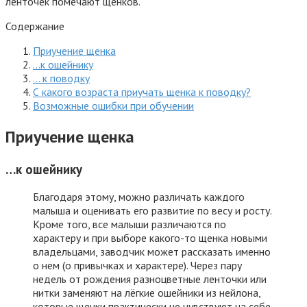
ленточек помечают щенков.
Содержание
Приучение щенка
…к ошейнику
… к поводку
С какого возраста приучать щенка к поводку?
Возможные ошибки при обучении
Приучение щенка
…к ошейнику
Благодаря этому, можно различать каждого
малыша и оценивать его развитие по весу и росту.
Кроме того, все малыши различаются по
характеру и при выборе какого-то щенка новыми
владельцами, заводчик может рассказать именно
о нем (о привычках и характере). Через пару
недель от рождения разноцветные ленточки или
нитки заменяют на лёгкие ошейники из нейлона,
которые щенки практически не чувствуют на себе.