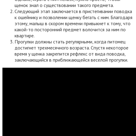
щенок знал о существовании такого предмета.
Следующий этап заключается в пристегивании поводка
к ошейнику и позволении щенку бегать с ним. Благодаря
этому, малыш в скором времени привыкнет к тому, что
какой-то посторонний предмет волочится за ним по
квартире.
Прогулки должны стать регулярными, когда питомец
достигнет трехмесячного возраста. Спустя некоторое
время у щенка закрепится рефлекс от вида поводка,
заключающийся в приближающейся веселой прогулки.