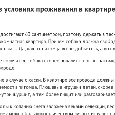
 условиях проживания в квартир
 достигают 63 сантиметром, поэтому держать в тес
хкомнатная квартира. Причем собака должна свобо
а выть. Да, лая от питомца вы не добьётесь, а вот 
е получится, собака скорее повалит с ног незнакомц
рироде.
 не в случае с хаски. В квартире все провода должн
аемости питомца. Плюшевые игрушки детей, скорее 
нутри шуршит, а тем более пищит или разговаривает
оды к копанию снега заложена веками селекции, пё
блему можно большим количеством личных игрушек с