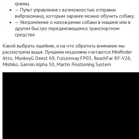
границ.
— Пульт управления с возможностью отправки
виброкоманд, которым заранее можно обучить собаку.
— Уведомление о нахождении собаки в машине или в
другом быстро передвигающемся транспортном
средстве.
Какой выбрать ошейник, и на что обратить внимание мы
рассмотрели выше. Лучшими моделями считаются Minifinder
Atto, MonkeyG Deest 69, Futureway FP03, ReachFar RF-V26,
Mishiko, Garmin Alpha 50, Martin Positioning System