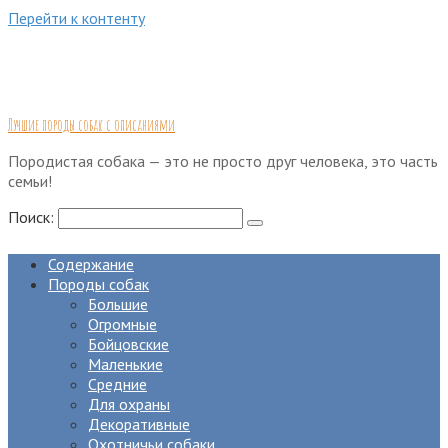
Перейти к контенту
Лучшие породы собак с описаниями
Породистая собака — это не просто друг человека, это часть
семьи!
Поиск:
Содержание
Породы собак
Большие
Огромные
Бойцовские
Маленькие
Средние
Для охраны
Декоративные
Охотничьи собаки