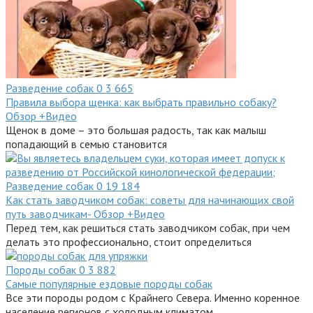
Разведение собак
0
3 665
Правила выбора щенка: как выбрать правильно собаку?
Обзор +Видео
Щенок в доме – это большая радость, так как малыш
попадающий в семью становится
Разведение собак
0
19 184
Как стать заводчиком собак: советы для начинающих свой
путь заводчикам- Обзор +Видео
Перед тем, как решиться стать заводчиком собак, при чем
делать это профессионально, стоит определиться
Породы собак
0
3 882
Самые популярные ездовые породы собак
Все эти породы родом с Крайнего Севера. Именно коренное
население регионов с холодным климатом