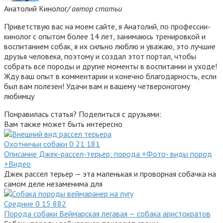
Анатолий Кинолог
/ автор статьи
Приветствую вас на моем сайте, я Анатолий, по профессии-
кинолог с опытом более 14 лет, занимаюсь тренировкой и
воспитанием собак, я их сильно люблю и уважаю, это лучшие
друзья человека, поэтому и создал этот портал, чтобы
собрать все породы и другие моменты в воспитании и уходе!
Жду ваш опыт в комментарии и конечно благодарность, если
был вам полезен! Удачи вам и вашему четвероногому
любимцу
Понравилась статья? Поделиться с друзьями:
Вам также может быть интересно
Охотничьи собаки
0
21 181
Описание Джек-рассел-терьер: порода +Фото- виды пород
+Видео
Джек рассел терьер — эта маленькая и проворная собачка на
самом деле незаменима для
Средние
0
15 882
Порода собаки Веймарская легавая — собака аристократов