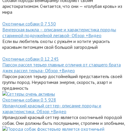
Собаки породы веймаранер покоряют своим
аристократизмом. Считается, что они — «голубая кровь» из
мира
Охотничьи собаки
0
7 530
Венгерская выжла – описание и характеристика породы
старинной подружейной легавой- Обзор +Видео
Если вы любитель охоты с ружьём и хотите украсить
красивым питомцем свой большой загородный
Охотничьи собаки
0
12 245
Парсон рассел терьер главные отличия от старшего брата
джек рассел терьра- Обзор +Видео
Парсон рассел терьер достойнейший представитель своей
группы пород. Неукротимая энергия, скорость, азарт и
преданность
Охотничьи собаки
0
5 928
Ирландский красный сеттер- описание породы и
характеристика: Обзор +Видео
Ирландский красный сеттер является охотничьей породой
собак. Они должны быть послушными, строгими и злобными,