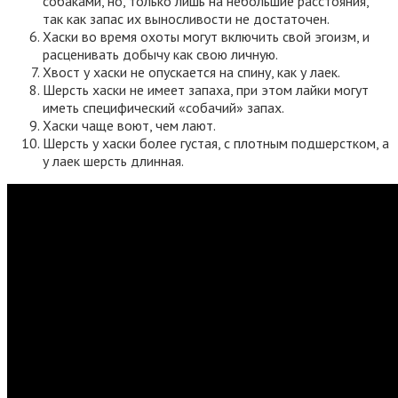
собаками, но, только лишь на небольшие расстояния,
так как запас их выносливости не достаточен.
Хаски во время охоты могут включить свой эгоизм, и
расценивать добычу как свою личную.
Хвост у хаски не опускается на спину, как у лаек.
Шерсть хаски не имеет запаха, при этом лайки могут
иметь специфический «собачий» запах.
Хаски чаще воют, чем лают.
Шерсть у хаски более густая, с плотным подшерстком, а
у лаек шерсть длинная.