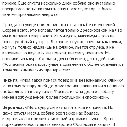
приема. Еще спустя несколько дней собака окончательно
прекратила попытки грызть лапу и хвост, которые были
явными признаками невроза.
Правда, на улице поведение пса осталось без изменений.
Скорее всего, это исправляется только дрессировкой, на что
мы и делаем теперь упор. Из минусов, максимум – это не
очень удобный пузырек. Лекарство нужно отмерять каплями,
но чуть только надавишь на флакон, льется струйка, а не
капельки. Но вкус, как мы поняли, питомцу нравится. Мы
пропили весь курс. Сделали для себя вывод, что действие
Фоспасима оказалось лучше в сравнении с более сильным и, к
тому же, химическим препаратом».
Никита:
«Моя такса поится поездок в ветеринарную клинику.
И потому за пару дней до осмотра или вакцинации я начинаю
добавлять ей в еду капли Фоспасим. Они делают собаку
менее возбужденной, более послушной и спокойной».
Вероника
:
«Мы с супругом взяли питомца из приюта. Но,
даже спустя месяц, собака все также нас боялась,
вздрагивала от резких движений и громких звуков. Врач
порекомендовал давать лекарство Фоспасим в каплях. В