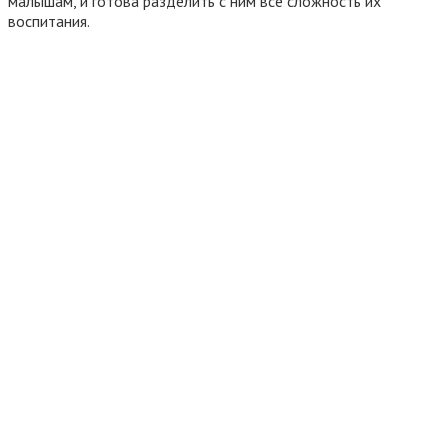
малышам, и готова разделить с ним все сложность их
воспитания.