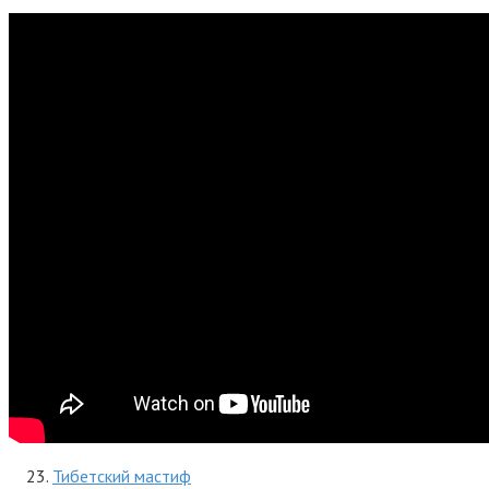
Тибетский мастиф