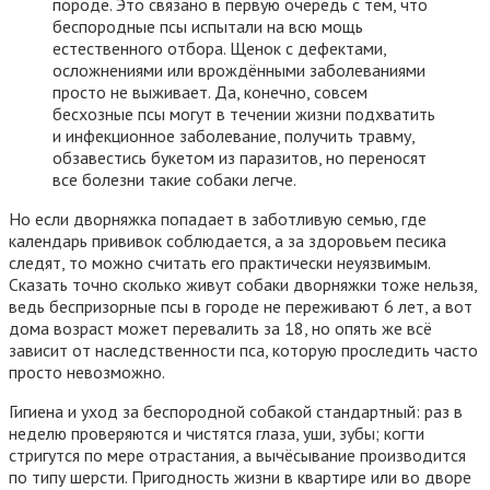
породе. Это связано в первую очередь с тем, что
беспородные псы испытали на всю мощь
естественного отбора. Щенок с дефектами,
осложнениями или врождёнными заболеваниями
просто не выживает. Да, конечно, совсем
бесхозные псы могут в течении жизни подхватить
и инфекционное заболевание, получить травму,
обзавестись букетом из паразитов, но переносят
все болезни такие собаки легче.
Но если дворняжка попадает в заботливую семью, где
календарь прививок соблюдается, а за здоровьем песика
следят, то можно считать его практически неуязвимым.
Сказать точно сколько живут собаки дворняжки тоже нельзя,
ведь беспризорные псы в городе не переживают 6 лет, а вот
дома возраст может перевалить за 18, но опять же всё
зависит от наследственности пса, которую проследить часто
просто невозможно.
Гигиена и уход за беспородной собакой стандартный: раз в
неделю проверяются и чистятся глаза, уши, зубы; когти
стригутся по мере отрастания, а вычёсывание производится
по типу шерсти. Пригодность жизни в квартире или во дворе