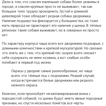
Дело в том, что совсем маленькие собаки более уязвимы в
городе, а совсем крупные просто не выживают, так как
большое тело трудно прокормить. Густой и длинной
шевелюрой тоже обладает редкая собака дворняжка.
Наличие подшерстка фиксируется у большинства, но тоже
мать-природа не гарантирует его наличие у щенка. В тёплых
регионах такие собаки выживают, но в северных их просто
нет.
По характеру корпуса чаще всего все дворняжки поджарые, с
длинными конечностями и крепкой мускулатурой. Но связано
это опять же с тем, что крепкий пёс скорее всего сможет
себя содержать не имея хозяина, а вот слабые особи
погибают в первый год жизни.
Окрасы у дворняг самые разнообразные, но чаще
всего это тёмные псы с подпалами. Редкий случай,
когда встречаются белые дворняжки или редкого
нежного окраса.
Конечно, если произойдёт незапланированная вязка с
породистой собакой, то щенки будут иметь явные породные
признаки, но спустя несколько помётов все черты