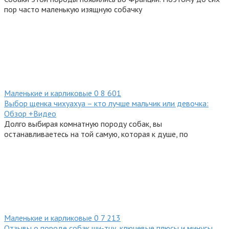
пор часто маленькую изящную собачку
Маленькие и карликовые
0
8 601
Выбор щенка чихуахуа – кто лучше мальчик или девочка:
Обзор +Видео
Долго выбирая комнатную породу собак, вы
останавливаетесь на той самую, которая к душе, по
Маленькие и карликовые
0
7 213
Отзывы о породе собак ши-тцу, ключевые плюсы и минусы