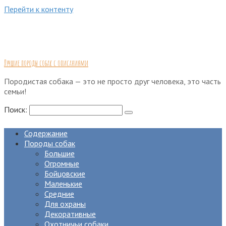
Перейти к контенту
Лучшие породы собак с описаниями
Породистая собака — это не просто друг человека, это часть
семьи!
Поиск:
Содержание
Породы собак
Большие
Огромные
Бойцовские
Маленькие
Средние
Для охраны
Декоративные
Охотничьи собаки