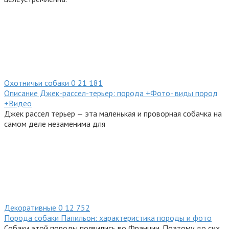
Охотничьи собаки
0
21 181
Описание Джек-рассел-терьер: порода +Фото- виды пород
+Видео
Джек рассел терьер — эта маленькая и проворная собачка на
самом деле незаменима для
Декоративные
0
12 752
Порода собаки Папильон: характеристика породы и фото
Собаки этой породы появились во Франции. Поэтому до сих