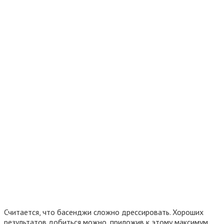
Считается, что басенджи сложно дрессировать. Хороших
результатов добиться можно, приложив к этому максимум