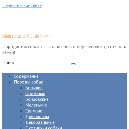
Перейти к контенту
Лучшие породы собак с описаниями
Породистая собака — это не просто друг человека, это часть
семьи!
Поиск:
Содержание
Породы собак
Большие
Огромные
Бойцовские
Маленькие
Средние
Для охраны
Декоративные
Охотничьи собаки