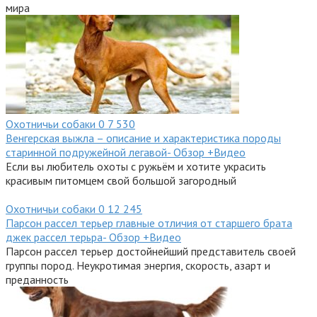
мира
Охотничьи собаки
0
7 530
Венгерская выжла – описание и характеристика породы
старинной подружейной легавой- Обзор +Видео
Если вы любитель охоты с ружьём и хотите украсить
красивым питомцем свой большой загородный
Охотничьи собаки
0
12 245
Парсон рассел терьер главные отличия от старшего брата
джек рассел терьра- Обзор +Видео
Парсон рассел терьер достойнейший представитель своей
группы пород. Неукротимая энергия, скорость, азарт и
преданность