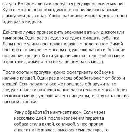
выгула. Во время линьки требуется регулярное вычесывание.
Купать можно по необходимости специализированными
шампунями для собак. Ушные раковины очищать достаточно
один раз в неделю.
Действие лучше производить влажным ватным диском или
тампоном. Один раз в неделю следует очищать зубы пса.
Лапы после улицы протирают влажным полотенцем. Зимой
протирать оливковым маслом подушечки лап во избежание
появления трещин. Когти укорачивают когтерезкой по мере
отрастания, обычно это не чаще чем раз в месяц.
После охоты и прогулки нужно осматривать собаку на
наличие клещей. Один раз в месяц обрабатывают от блох и
клещей. Если паразита все же пришлось обнаружить, то
следует нанести на клеща каплю растительного масла. Через
несколько минут, удерживая его пинцетом, выкрутить против
часовой стрелки.
Рану обработайте антисептиком. Если через
несколько дней после извлечения паразита
собака стала вялой, сонливой, у нее пропал
аппетит и поднялась высокая температура, то