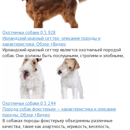
Охотничьи собаки
0
5 928
Ирландский красный сеттер- описание породы и
характеристика: Обзор +Видео
Ирландский красный сеттер является охотничьей породой
собак. Они должны быть послушными, строгими и злобными,
Охотничьи собаки
0
5 244
Порода собак фокстерьер — характеристика и описание
породы: Обзор +Видео
В собаках породы фокстерьер объединены различные
качества, такие как азартность, игривость, веселость,