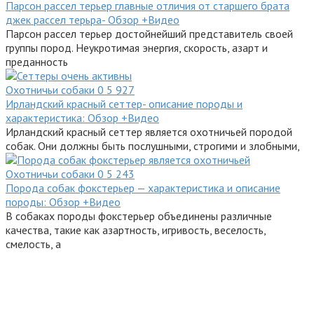
Парсон рассел терьер главные отличия от старшего брата
джек рассел терьра- Обзор +Видео
Парсон рассел терьер достойнейший представитель своей
группы пород. Неукротимая энергия, скорость, азарт и
преданность
Охотничьи собаки
0
5 927
Ирландский красный сеттер- описание породы и
характеристика: Обзор +Видео
Ирландский красный сеттер является охотничьей породой
собак. Они должны быть послушными, строгими и злобными,
Охотничьи собаки
0
5 243
Порода собак фокстерьер — характеристика и описание
породы: Обзор +Видео
В собаках породы фокстерьер объединены различные
качества, такие как азартность, игривость, веселость,
смелость, а