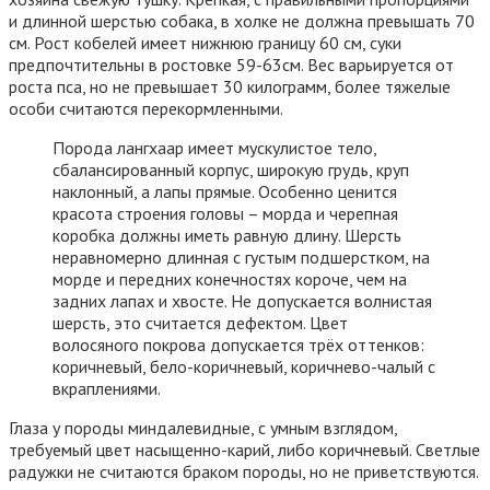
и длинной шерстью собака, в холке не должна превышать 70
см. Рост кобелей имеет нижнюю границу 60 см, суки
предпочтительны в ростовке 59-63см. Вес варьируется от
роста пса, но не превышает 30 килограмм, более тяжелые
особи считаются перекормленными.
Порода лангхаар имеет мускулистое тело,
сбалансированный корпус, широкую грудь, круп
наклонный, а лапы прямые. Особенно ценится
красота строения головы – морда и черепная
коробка должны иметь равную длину. Шерсть
неравномерно длинная с густым подшерстком, на
морде и передних конечностях короче, чем на
задних лапах и хвосте. Не допускается волнистая
шерсть, это считается дефектом. Цвет
волосяного покрова допускается трёх оттенков:
коричневый, бело-коричневый, коричнево-чалый с
вкраплениями.
Глаза у породы миндалевидные, с умным взглядом,
требуемый цвет насыщенно-карий, либо коричневый. Светлые
радужки не считаются браком породы, но не приветствуются.