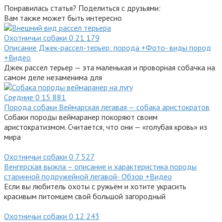
Понравилась статья? Поделиться с друзьями:
Вам также может быть интересно
Охотничьи собаки
0
21 179
Описание Джек-рассел-терьер: порода +Фото- виды пород
+Видео
Джек рассел терьер — эта маленькая и проворная собачка на
самом деле незаменима для
Средние
0
15 881
Порода собаки Веймарская легавая — собака аристократов
Собаки породы веймаранер покоряют своим
аристократизмом. Считается, что они — «голубая кровь» из
мира
Охотничьи собаки
0
7 527
Венгерская выжла – описание и характеристика породы
старинной подружейной легавой- Обзор +Видео
Если вы любитель охоты с ружьём и хотите украсить
красивым питомцем свой большой загородный
Охотничьи собаки
0
12 243